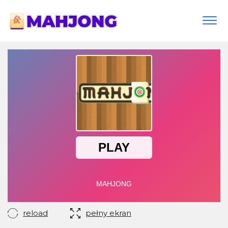
Togg
navi
reload
pełny ekran