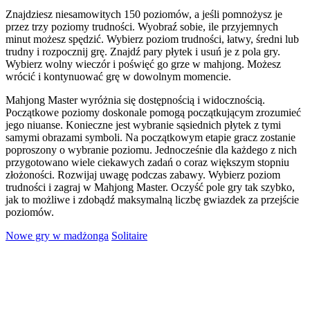
Znajdziesz niesamowitych 150 poziomów, a jeśli pomnożysz je
przez trzy poziomy trudności. Wyobraź sobie, ile przyjemnych
minut możesz spędzić. Wybierz poziom trudności, łatwy, średni lub
trudny i rozpocznij grę. Znajdź pary płytek i usuń je z pola gry.
Wybierz wolny wieczór i poświęć go grze w mahjong. Możesz
wrócić i kontynuować grę w dowolnym momencie.
Mahjong Master wyróżnia się dostępnością i widocznością.
Początkowe poziomy doskonale pomogą początkującym zrozumieć
jego niuanse. Konieczne jest wybranie sąsiednich płytek z tymi
samymi obrazami symboli. Na początkowym etapie gracz zostanie
poproszony o wybranie poziomu. Jednocześnie dla każdego z nich
przygotowano wiele ciekawych zadań o coraz większym stopniu
złożoności. Rozwijaj uwagę podczas zabawy. Wybierz poziom
trudności i zagraj w Mahjong Master. Oczyść pole gry tak szybko,
jak to możliwe i zdobądź maksymalną liczbę gwiazdek za przejście
poziomów.
Nowe gry w madżonga
Solitaire