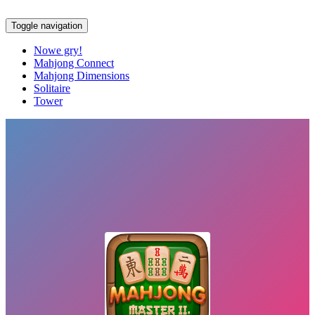
Toggle navigation
Nowe gry!
Mahjong Connect
Mahjong Dimensions
Solitaire
Tower