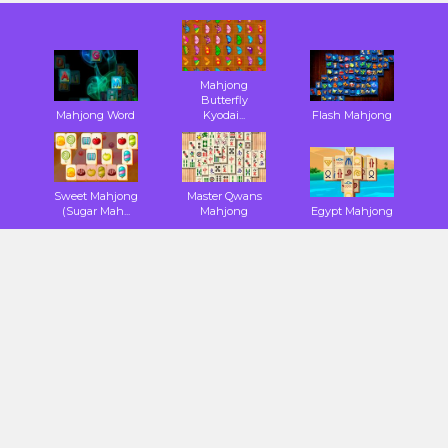
Mahjong
Butterfly
Mahjong Word
Kyodai...
Flash Mahjong
Sweet Mahjong
Master Qwans
(Sugar Mah...
Mahjong
Egypt Mahjong