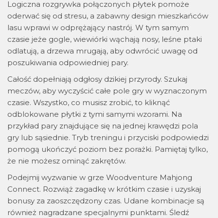
Logiczna rozgrywka połączonych płytek pomoże
oderwać się od stresu, a zabawny design mieszkańców
lasu wprawi w odprężający nastrój. W tym samym
czasie jeże gogle, wiewiórki wąchają nosy, leśne ptaki
odlatują, a drzewa mrugają, aby odwrócić uwagę od
poszukiwania odpowiedniej pary.
Całość dopełniają odgłosy dzikiej przyrody. Szukaj
meczów, aby wyczyścić całe pole gry w wyznaczonym
czasie. Wszystko, co musisz zrobić, to kliknąć
odblokowane płytki z tymi samymi wzorami. Na
przykład pary znajdujące się na jednej krawędzi pola
gry lub sąsiednie. Tryb treningu i przyciski podpowiedzi
pomogą ukończyć poziom bez porażki. Pamiętaj tylko,
że nie możesz ominąć zakrętów.
Podejmij wyzwanie w grze Woodventure Mahjong
Connect. Rozwiąż zagadkę w krótkim czasie i uzyskaj
bonusy za zaoszczędzony czas. Udane kombinacje są
również nagradzane specjalnymi punktami. Śledź