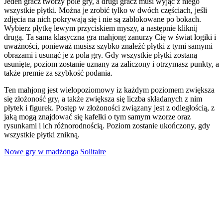
Jeden gracz tworzy pole gry, a drugi gracz musi wyjąć z niego
wszystkie płytki. Można je zrobić tylko w dwóch częściach, jeśli
zdjęcia na nich pokrywają się i nie są zablokowane po bokach.
Wybierz płytkę lewym przyciskiem myszy, a następnie kliknij
drugą. Ta sama klasyczna gra mahjong zanurzy Cię w świat logiki i
uważności, ponieważ musisz szybko znaleźć płytki z tymi samymi
obrazami i usunąć je z pola gry. Gdy wszystkie płytki zostaną
usunięte, poziom zostanie uznany za zaliczony i otrzymasz punkty, a
także premie za szybkość podania.
Ten mahjong jest wielopoziomowy iz każdym poziomem zwiększa
się złożoność gry, a także zwiększa się liczba składanych z nim
płytek i figurek. Postęp w złożoności związany jest z odległością, z
jaką mogą znajdować się kafelki o tym samym wzorze oraz
rysunkami i ich różnorodnością. Poziom zostanie ukończony, gdy
wszystkie płytki znikną.
Nowe gry w madżonga
Solitaire