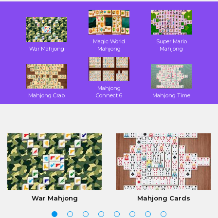
Magic World
Super Mario
War Mahjong
Mahjong
Mahjong
Mahjong
Mahjong Crab
Connect 6
Mahjong Time
War Mahjong
Mahjong Cards