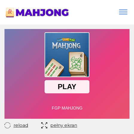
Togg
navi
reload
pełny ekran