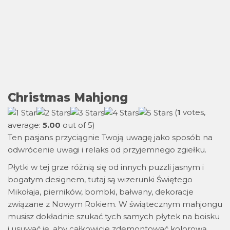
Christmas Mahjong
(
1
votes,
average:
5.00
out of 5)
Ten pasjans przyciągnie Twoją uwagę jako sposób na
odwrócenie uwagi i relaks od przyjemnego zgiełku.
Płytki w tej grze różnią się od innych puzzli jasnym i
bogatym designem, tutaj są wizerunki Świętego
Mikołaja, pierników, bombki, bałwany, dekoracje
związane z Nowym Rokiem. W świątecznym mahjongu
musisz dokładnie szukać tych samych płytek na boisku
i usuwać je, aby całkowicie zdemontować kolorową