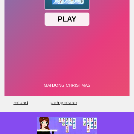
reload
pełny ekran