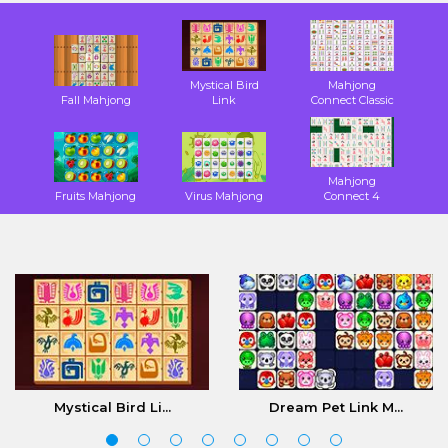
Mystical Bird
Mahjong
Fall Mahjong
Link
Connect Classic
Mahjong
Fruits Mahjong
Virus Mahjong
Connect 4
Mystical Bird Li...
Dream Pet Link M...